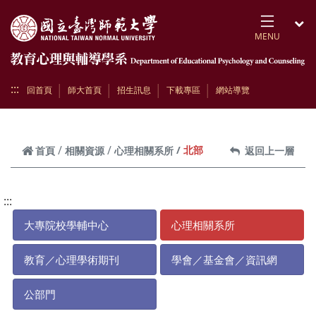
跳到頁面主要內容區
MENU
開
:::
回首頁
師大首頁
招生訊息
下載專區
網站導覽
北部
首頁
相關資源
心理相關系所
返回上一層
:::
大專院校學輔中心
心理相關系所
教育／心理學術期刊
學會／基金會／資訊網
公部門