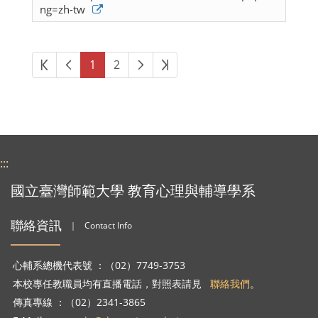
ng=zh-tw
第一頁
上一頁
下一頁
最後頁
1
2
:::
國立臺灣師範大學 教育心理與輔導學系
聯絡資訊
｜
Contact Info
心輔系總機代表號 ：（02）7749-3753
本校專任教職員均有直播電話，對照表請見
聯絡我們
。
傳真專線 ：（02）2341-3865