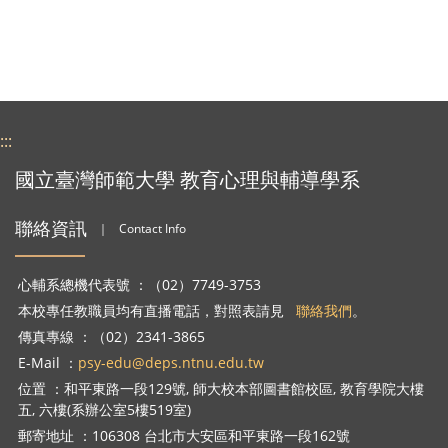
:::
國立臺灣師範大學 教育心理與輔導學系
聯絡資訊
｜
Contact Info
心輔系總機代表號 ：（02）7749-3753
本校專任教職員均有直播電話，對照表請見
聯絡我們
。
傳真專線 ：（02）2341-3865
E-Mail ：
psy-edu@deps.ntnu.edu.tw
位置 ：和平東路一段129號, 師大校本部圖書館校區, 教育學院大樓
五, 六樓(系辦公室5樓519室)
郵寄地址 ：106308 台北市大安區和平東路一段162號