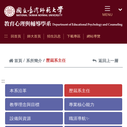
跳到頁面主要內容區
MENU
開
:::
回首頁
師大首頁
招生訊息
下載專區
網站導覽
歷屆系主任
首頁
系所簡介
返回上一層
:::
本系沿革
歷屆系主任
教學理念與目標
專業核心能力
設備與資源
職涯導航✨