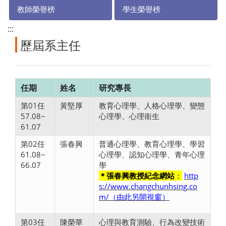
教師榮譽榜
學生榮譽榜
:::
歷屆系主任
任期
姓名
研究專長
第01任
黃堅厚
教育心理學、人格心理學、變態
57.08~
心理學、心理衛生
61.07
第02任
張春興
普通心理學、教育心理學、學習
61.08~
心理學、認知心理學、青年心理
66.07
學
＊張春興教授紀念網站
：
http
s://www.changchunhsing.co
m/
（由此另開視窗）
第03任
陳榮華
心理與教育測驗、行為改變技術