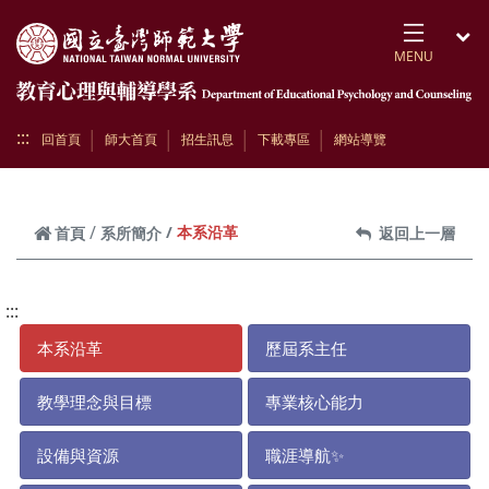
跳到頁面主要內容區
MENU
開
:::
回首頁
師大首頁
招生訊息
下載專區
網站導覽
本系沿革
首頁
系所簡介
返回上一層
:::
本系沿革
歷屆系主任
教學理念與目標
專業核心能力
設備與資源
職涯導航✨