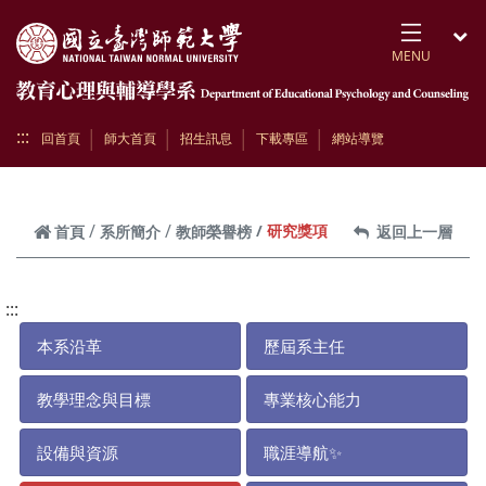
跳到頁面主要內容區
MENU
開
:::
回首頁
師大首頁
招生訊息
下載專區
網站導覽
研究獎項
首頁
系所簡介
教師榮譽榜
返回上一層
:::
本系沿革
歷屆系主任
教學理念與目標
專業核心能力
設備與資源
職涯導航✨