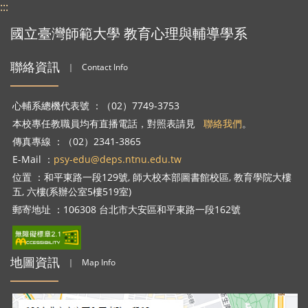
:::
國立臺灣師範大學 教育心理與輔導學系
聯絡資訊
｜
Contact Info
心輔系總機代表號 ：（02）7749-3753
本校專任教職員均有直播電話，對照表請見
聯絡我們
。
傳真專線 ：（02）2341-3865
E-Mail ：
psy-edu@deps.ntnu.edu.tw
位置 ：和平東路一段129號, 師大校本部圖書館校區, 教育學院大樓
五, 六樓(系辦公室5樓519室)
郵寄地址 ：106308 台北市大安區和平東路一段162號
地圖資訊
｜
Map Info