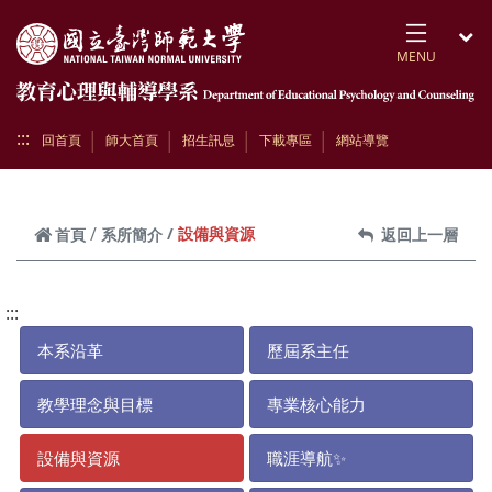
跳到頁面主要內容區
MENU
開
:::
回首頁
師大首頁
招生訊息
下載專區
網站導覽
設備與資源
首頁
系所簡介
返回上一層
:::
本系沿革
歷屆系主任
教學理念與目標
專業核心能力
設備與資源
職涯導航✨