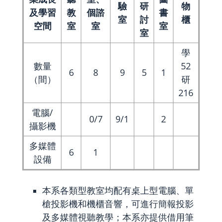
驗
研
物
及學習
教
個諮
書
室
討
櫃
空間
室
室
室
室
學
數量
52
6
8
9
5
1
（間）
研
216
電腦/
0/7
9/1
2
攝影機
多媒體
6
1
設備
本系各類型教室均配有桌上型電腦、單
槍投影機和機櫃音響，可進行簡報投影
及多媒體視聽教學；本系亦提供借用筆