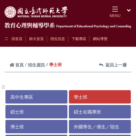
跳到頁面主要內容區
MENU
開
:::
回首頁
師大首頁
招生訊息
下載專區
網站導覽
學士班
首頁
招生資訊
返回上一層
:::
高中生專區
學士班
碩士班
碩士在職專班
博士班
外國學生／僑生／陸生