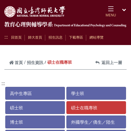
跳到頁面主要內容區
MENU
開
:::
回首頁
師大首頁
招生訊息
下載專區
網站導覽
碩士在職專班
首頁
招生資訊
返回上一層
:::
高中生專區
學士班
碩士班
碩士在職專班
博士班
外國學生／僑生／陸生