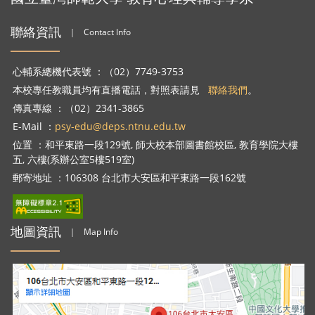
聯絡資訊
｜
Contact Info
心輔系總機代表號 ：（02）7749-3753
本校專任教職員均有直播電話，對照表請見
聯絡我們
。
傳真專線 ：（02）2341-3865
E-Mail ：
psy-edu@deps.ntnu.edu.tw
位置 ：和平東路一段129號, 師大校本部圖書館校區, 教育學院大樓
五, 六樓(系辦公室5樓519室)
郵寄地址 ：106308 台北市大安區和平東路一段162號
地圖資訊
｜
Map Info