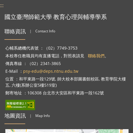
:::
國立臺灣師範大學 教育心理與輔導學系
聯絡資訊
｜
Contact Info
心輔系總機代表號 ：（02）7749-3753
本校專任教職員均有直播電話，對照表請見
聯絡我們
。
傳真專線 ：（02）2341-3865
E-Mail ：
psy-edu@deps.ntnu.edu.tw
位置 ：和平東路一段129號, 師大校本部圖書館校區, 教育學院大樓
五, 六樓(系辦公室5樓519室)
郵寄地址 ：106308 台北市大安區和平東路一段162號
地圖資訊
｜
Map Info