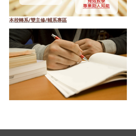
本校轉系/雙主修/輔系專區