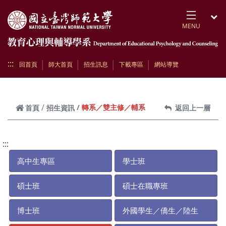
跳到頁面主要內容區
MENU
開
:::
回首頁
師大首頁
招生訊息
下載專區
網站導覽
轉系／雙主修／輔系
首頁
招生資訊
返回上一層
:::
高中生專區
學士班
碩士班
碩士在職專班
博士班
外國學生／僑生／陸生