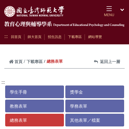
跳到頁面主要內容區
MENU
開
:::
回首頁
師大首頁
招生訊息
下載專區
網站導覽
總務表單
首頁
下載專區
返回上一層
:::
學生手冊
獎學金
教務表單
學務表單
總務表單
其他表單／檔案