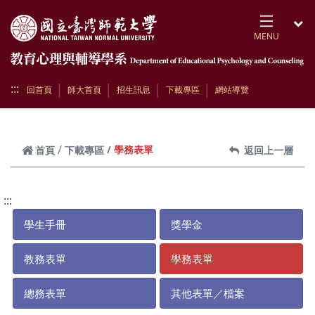
跳到頁面主要內容區
MENU
開
:::
回首頁
師大首頁
招生訊息
下載專區
網站導覽
學務表單
首頁
下載專區
返回上一層
:::
學生手冊
獎學金
教務表單
學務表單
總務表單
其他表單／檔案