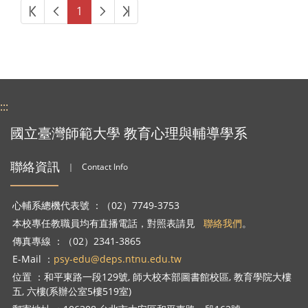
第一頁
上一頁
下一頁
最後頁
1
:::
國立臺灣師範大學 教育心理與輔導學系
聯絡資訊
｜
Contact Info
心輔系總機代表號 ：（02）7749-3753
本校專任教職員均有直播電話，對照表請見
聯絡我們
。
傳真專線 ：（02）2341-3865
E-Mail ：
psy-edu@deps.ntnu.edu.tw
位置 ：和平東路一段129號, 師大校本部圖書館校區, 教育學院大樓
五, 六樓(系辦公室5樓519室)