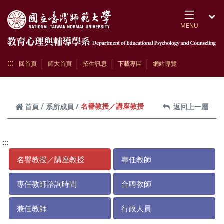
跳到頁面主要內容區
MENU
開
:::
回首頁
師大首頁
招生訊息
下載專區
網站導覽
名譽教授／講座教授
首頁
系所成員
返回上一層
:::
名譽教授／講座教授
專任教師
專任教師諮詢時間
合聘教師
兼任教師
行政人員