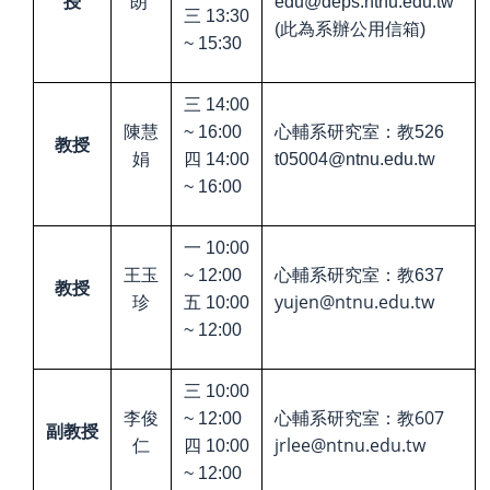
授
朗
edu@deps.ntnu.edu.tw
三
13:30
(
此為系辦公用信箱
)
~ 15:30
三
14:00
陳慧
~ 16:00
心輔系研究室：教
526
教授
娟
四
14:00
t05004@ntnu.edu.tw
~ 16:00
一
10:00
王玉
~ 12:00
心輔系研究室：教
637
教授
yujen@ntnu.edu.tw
珍
五
10:00
~ 12:00
三
10:00
607
李俊
~ 12:00
心輔系研究室：教
副教授
jrlee@ntnu.edu.tw
仁
四
10:00
~ 12:00