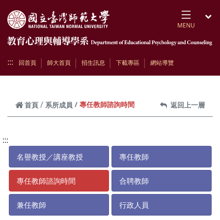
跳到頁面主要內容區
MENU
開
:::
回首頁
師大首頁
招生訊息
下載專區
網站導覽
專任教師諮詢時間
首頁
系所成員
返回上一層
:::
名譽教授／講座教授
專任教師
專任教師諮詢時間
合聘教師
兼任教師
行政人員