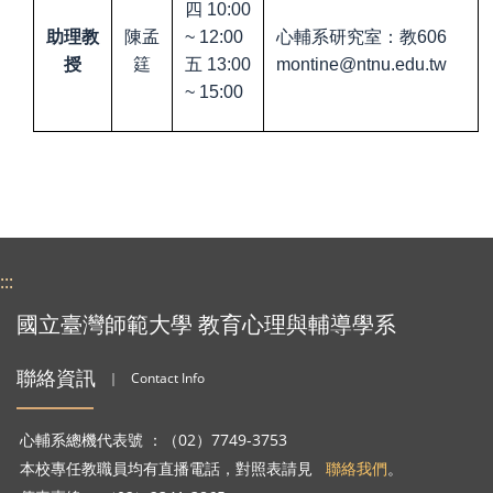
四
10:00
助理教
陳孟
~ 12:00
心輔系研究室：教
606
五
授
筳
13:00
montine@ntnu.edu.tw
~ 15:00
:::
國立臺灣師範大學 教育心理與輔導學系
聯絡資訊
｜
Contact Info
心輔系總機代表號 ：（02）7749-3753
本校專任教職員均有直播電話，對照表請見
聯絡我們
。