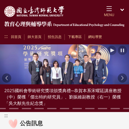
跳到頁面主要內容區
MENU
開
:::
回首頁
師大首頁
招生訊息
下載專區
網站導覽
播放
Previous
Ne
2025國科會學術研究獎項頒獎典禮─恭賀本系宋曜廷講座教授
（中）榮獲「傑出特約研究員」、劉振維副教授（右一）榮獲
「吳大猷先生紀念獎」
:::
公告訊息