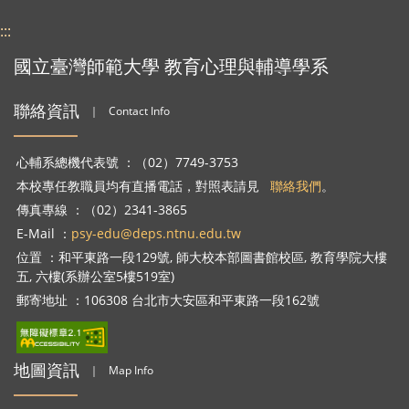
:::
國立臺灣師範大學 教育心理與輔導學系
聯絡資訊
｜
Contact Info
心輔系總機代表號 ：（02）7749-3753
本校專任教職員均有直播電話，對照表請見
聯絡我們
。
傳真專線 ：（02）2341-3865
E-Mail ：
psy-edu@deps.ntnu.edu.tw
位置 ：和平東路一段129號, 師大校本部圖書館校區, 教育學院大樓
五, 六樓(系辦公室5樓519室)
郵寄地址 ：106308 台北市大安區和平東路一段162號
地圖資訊
｜
Map Info