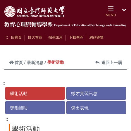
跳到頁面主要內容區
MENU
開
:::
回首頁
師大首頁
招生訊息
下載專區
網站導覽
學術活動
首頁
最新消息
返回上一層
:::
學術活動
徵才實習訊息
獎勵補助
傑出表現
:::
學術活動