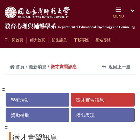
跳到頁面主要內容區
MENU
開
:::
回首頁
師大首頁
招生訊息
下載專區
網站導覽
徵才實習訊息
首頁
最新消息
返回上一層
:::
學術活動
徵才實習訊息
獎勵補助
傑出表現
:::
徵才實習訊息