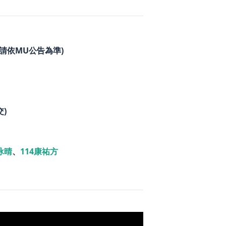
請依MU公告為準)
)
詠晴
、
114康祐方