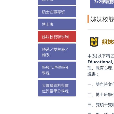
3+2學碩
碩士在職專班
姊妹校
博士班
姊妹校雙聯學制
姐妹校
轉系／雙主修／
輔系
本系(以下稱
Educational,
學校心理學學分
理、教育心理
學程
議書：
一、雙向跨文化
大數據資料與數
位評量學分學程
二、博士班學
三、雙碩士雙