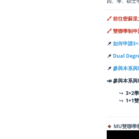
四、學、碩士
🔗
前往密蘇里
🔗
雙聯學制申
📌
如何申請3
📌
Dual Degr
📌
參與本系與
📣 參與本系
↪︎
3+2
↪︎
1+1
🔹
MU雙聯學