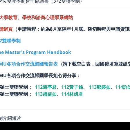
學位雙聯學制合作協議書（3+2雙聯學制）
大學教育、學校和諮商心理學系網站
請網頁
（申請時程：約為8月至隔年1月底。確切時程與申請資訊
+2雙聯學制
ee Master's Program Handbook
MU各項合作交流歸國報告表
(請下載空白表，回國後填寫並繳交
與MU各項合作交流歸國學長姐心得分享：
學碩士雙聨學制：
112陳亭君
、
112黃子銘
、
113鄭婷如
、
114許
雙碩士雙聯學制：
113趙婕如
、
114林妍君
制介紹短片