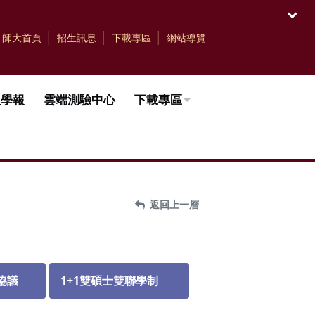
開啟
師大首頁
招生訊息
下載專區
網站導覽
理學報
雲端測驗中心
下載專區
返回上一層
協議
1+1雙碩士雙聯學制