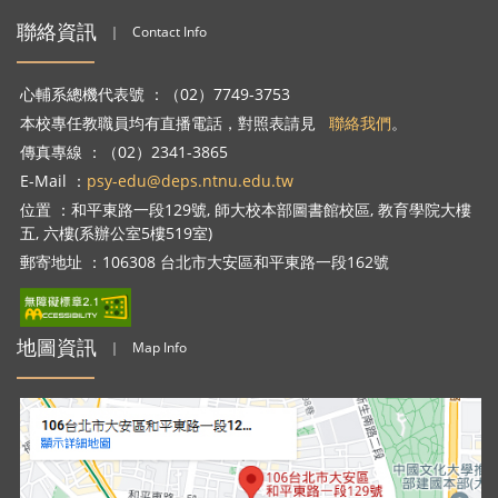
聯絡資訊
｜
Contact Info
心輔系總機代表號 ：（02）7749-3753
本校專任教職員均有直播電話，對照表請見
聯絡我們
。
傳真專線 ：（02）2341-3865
E-Mail ：
psy-edu@deps.ntnu.edu.tw
位置 ：和平東路一段129號, 師大校本部圖書館校區, 教育學院大樓
五, 六樓(系辦公室5樓519室)
郵寄地址 ：106308 台北市大安區和平東路一段162號
地圖資訊
｜
Map Info