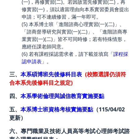
(一)，再修實習(二)。若因故需先修實習(二)，再
修實習(一)，須以適當理由向本系實習委員會提出
申請；可不連續修習，滿一年即可。
(5) 本系博士班「進階諮商心理實習(一)(二)」、
「諮商督導研究與實習(一)(二)」、「進階諮商專
業實習(一)(二)」皆不可同時修；若有特殊情形，
應經任課老師同意。
(6) 若有課程採認需求者，請下載並填寫「
課程採
認申請表
」。
三、
本系碩博班先後修科目表
(校際選課仍須符
合本系先後修科目之規定)
四、
本系學術倫理與誠信教育實施要點
五、
本系博士班資格考核實施要點
（115/04/02
更新）
六、專門職業及技術人員高等考試心理師考試諮