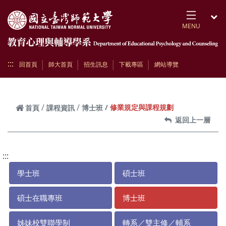
跳到頁面主要內容區
MENU
開
:::
回首頁
師大首頁
招生訊息
下載專區
網站導覽
修業規定與課程規劃
首頁
課程資訊
博士班
返回上一層
:::
學士班
碩士班
碩士在職專班
博士班
姊妹校雙聯學制
轉系／雙主修／輔系