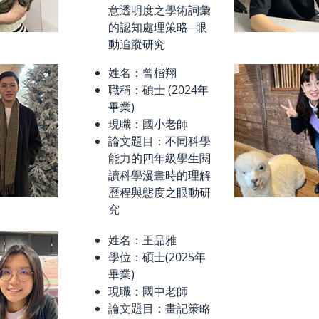
意透明度之學術詞彙
的認知處理策略─眼
動追蹤研究
姓名：曾楷翔
職稱：碩士 (2024年
畢業)
現職：國小老師
論文題目：不同科學
能力的四年級學生閱
讀科學漫畫時的理解
歷程與態度之眼動研
究
姓名：
王品雅
學位：碩士(2025年
畢業)
現職：國中老師
論文題目：畫記策略