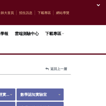
開啟
師大首頁
招生訊息
下載專區
網站導覽
理學報
雲端測驗中心
下載專區
返回上一層
幽默與創意腦神經實驗室
數學認知實驗室