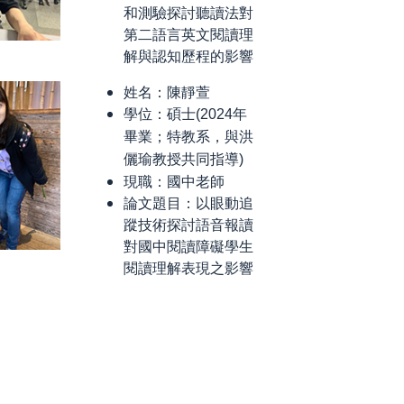
和測驗探討聽讀法對
第二語言英文閱讀理
解與認知歷程的影響
姓名：
陳靜萱
學位：
碩士(2024年
畢業；特教系，與洪
儷瑜教授共同指導)
現職：國中老師
論文題目：以眼動追
蹤技術探討語音報讀
對國中閱讀障礙學生
閱讀理解表現之影響