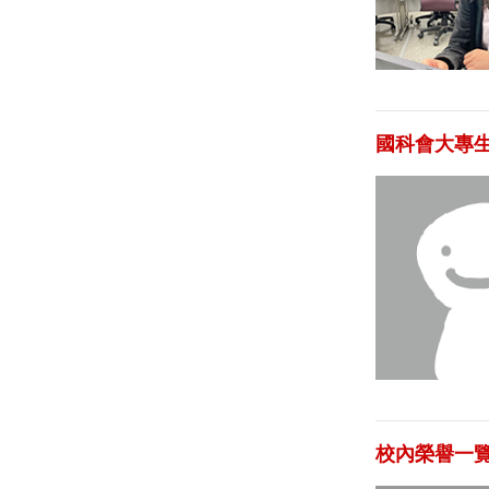
國科會大專
校內榮譽一