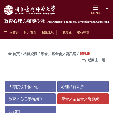
跳到頁面主要內容區
MENU
開
:::
回首頁
師大首頁
招生訊息
下載專區
網站導覽
資訊網
首頁
相關資源
學會／基金會／資訊網
返回上一層
:::
大專院校學輔中心
心理相關系所
教育／心理學術期刊
學會／基金會／資訊網
公部門