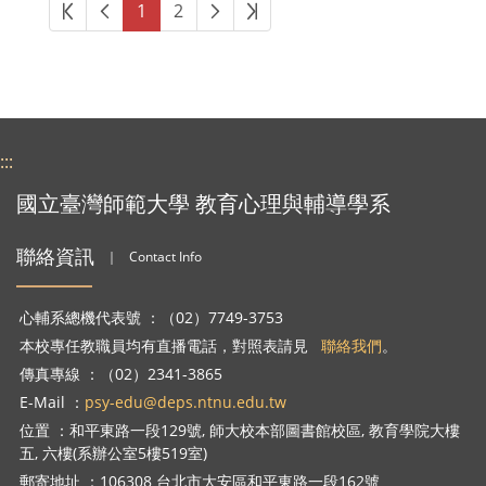
第一頁
上一頁
下一頁
最後頁
1
2
:::
國立臺灣師範大學 教育心理與輔導學系
聯絡資訊
｜
Contact Info
心輔系總機代表號 ：（02）7749-3753
本校專任教職員均有直播電話，對照表請見
聯絡我們
。
傳真專線 ：（02）2341-3865
E-Mail ：
psy-edu@deps.ntnu.edu.tw
位置 ：和平東路一段129號, 師大校本部圖書館校區, 教育學院大樓
五, 六樓(系辦公室5樓519室)
郵寄地址 ：106308 台北市大安區和平東路一段162號