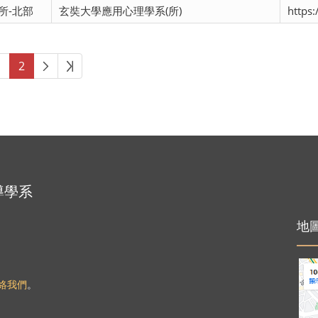
所-北部
玄奘大學應用心理學系(所)
https
頁
下一頁
最後頁
1
2
導學系
地
絡我們
。