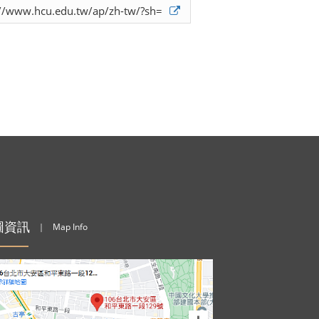
://www.hcu.edu.tw/ap/zh-tw/?sh=
圖資訊
｜
Map Info