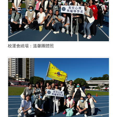
校運會繞場：溫馨團體照