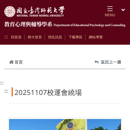
跳到頁面主要內容區
MENU
開
:::
回首頁
師大首頁
招生訊息
下載專區
網站導覽
首頁
返回上一層
:::
20251107校運會繞場
:::