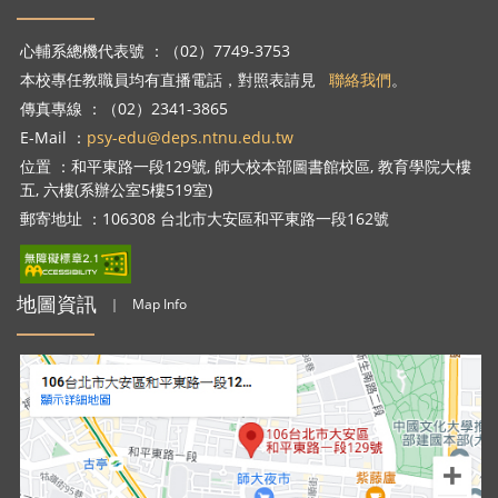
心輔系總機代表號 ：（02）7749-3753
本校專任教職員均有直播電話，對照表請見
聯絡我們
。
傳真專線 ：（02）2341-3865
E-Mail ：
psy-edu@deps.ntnu.edu.tw
位置 ：和平東路一段129號, 師大校本部圖書館校區, 教育學院大樓
五, 六樓(系辦公室5樓519室)
郵寄地址 ：106308 台北市大安區和平東路一段162號
地圖資訊
｜
Map Info