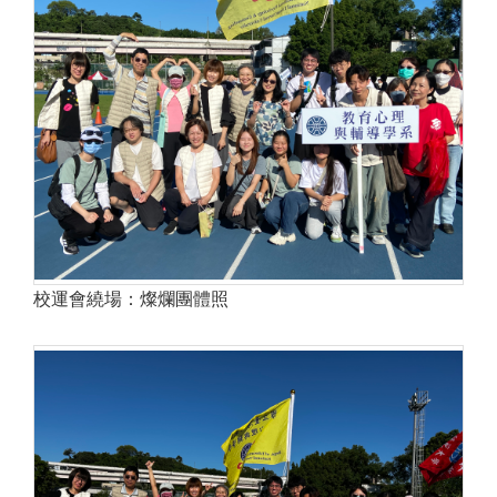
校運會繞場：燦爛團體照