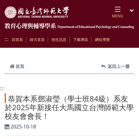
跳到頁面主要內容區
MENU
開
:::
回首頁
師大首頁
招生訊息
下載專區
網站導覽
首頁
返回上一層
:::
恭賀本系鄧淑瑩（學士班84級）系友
於2025年新接任大馬國立台灣師範大學
校友會會長！
2025-10-18