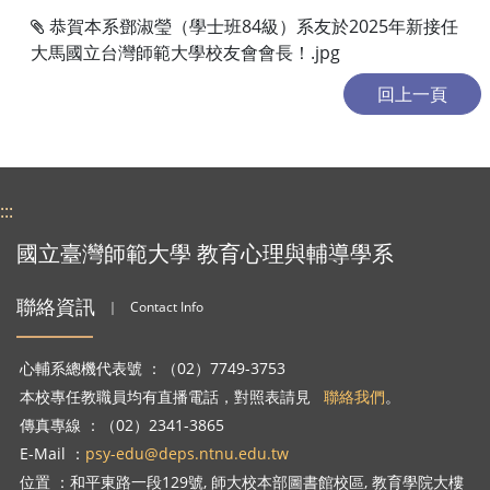
恭賀本系鄧淑瑩（學士班84級）系友於2025年新接任
大馬國立台灣師範大學校友會會長！.jpg
:::
國立臺灣師範大學 教育心理與輔導學系
聯絡資訊
｜
Contact Info
心輔系總機代表號 ：（02）7749-3753
本校專任教職員均有直播電話，對照表請見
聯絡我們
。
傳真專線 ：（02）2341-3865
E-Mail ：
psy-edu@deps.ntnu.edu.tw
位置 ：和平東路一段129號, 師大校本部圖書館校區, 教育學院大樓