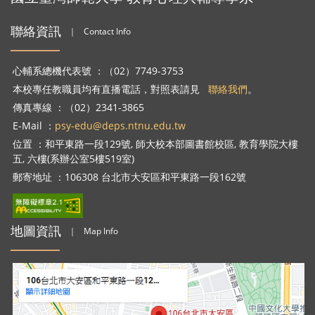
聯絡資訊
｜
Contact Info
心輔系總機代表號 ：（02）7749-3753
本校專任教職員均有直播電話，對照表請見
聯絡我們
。
傳真專線 ：（02）2341-3865
E-Mail ：
psy-edu@deps.ntnu.edu.tw
位置 ：和平東路一段129號, 師大校本部圖書館校區, 教育學院大樓
五, 六樓(系辦公室5樓519室)
郵寄地址 ：106308 台北市大安區和平東路一段162號
地圖資訊
｜
Map Info