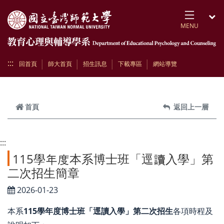
跳到頁面主要內容區
MENU
開
:::
回首頁
師大首頁
招生訊息
下載專區
網站導覽
首頁
返回上一層
:::
115學年度本系博士班「逕讀入學」第
二次招生簡章
2026-01-23
本系
115學年度博士班「逕讀入學」第二次招生
各項時程及