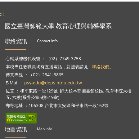
:::
國立臺灣師範大學 教育心理與輔導學系
聯絡資訊
｜
Contact Info
心輔系總機代表號 ：（02）7749-3753
本校專任教職員均有直播電話，對照表請見
聯絡我們
。
傳真專線 ：（02）2341-3865
E-Mail ：
psy-edu@deps.ntnu.edu.tw
位置 ：和平東路一段129號, 師大校本部圖書館校區, 教育學院大樓
五, 六樓(系辦公室5樓519室)
郵寄地址 ：106308 台北市大安區和平東路一段162號
地圖資訊
｜
Map Info