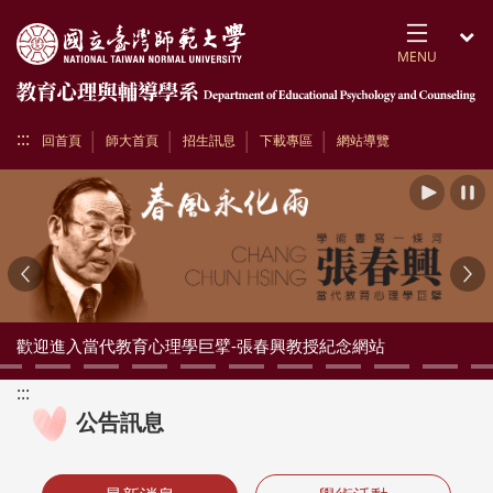
跳到頁面主要內容區
MENU
開
:::
回首頁
師大首頁
招生訊息
下載專區
網站導覽
播放
Previous
Ne
歡迎進入當代教育心理學巨擘-張春興教授紀念網站
:::
公告訊息