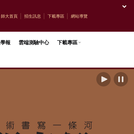
開啟
師大首頁
招生訊息
下載專區
網站導覽
理學報
雲端測驗中心
下載專區
播放
暫