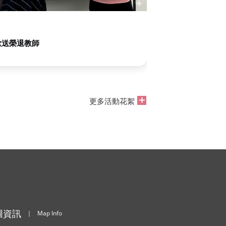
歡送榮退教師
學生榮譽
更多活動花絮
圖資訊
｜
Map Info