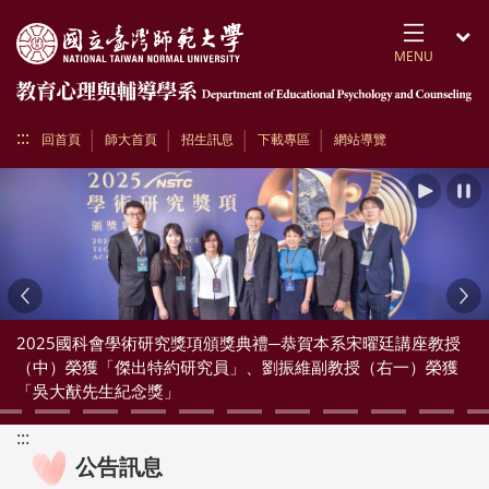
跳到頁面主要內容區
MENU
開
:::
回首頁
師大首頁
招生訊息
下載專區
網站導覽
播放
Previous
Ne
2025國科會學術研究獎項頒獎典禮─恭賀本系宋曜廷講座教授
（中）榮獲「傑出特約研究員」、劉振維副教授（右一）榮獲
「吳大猷先生紀念獎」
:::
公告訊息