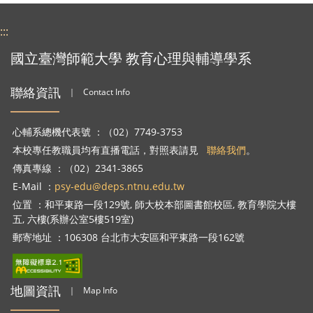
:::
國立臺灣師範大學 教育心理與輔導學系
聯絡資訊
｜
Contact Info
心輔系總機代表號 ：（02）7749-3753
本校專任教職員均有直播電話，對照表請見
聯絡我們
。
傳真專線 ：（02）2341-3865
E-Mail ：
psy-edu@deps.ntnu.edu.tw
位置 ：和平東路一段129號, 師大校本部圖書館校區, 教育學院大樓
五, 六樓(系辦公室5樓519室)
郵寄地址 ：106308 台北市大安區和平東路一段162號
地圖資訊
｜
Map Info