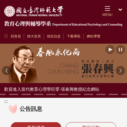
跳到頁面主要內容區
MENU
開
:::
回首頁
師大首頁
招生訊息
下載專區
網站導覽
播放
Previous
Ne
歡迎進入當代教育心理學巨擘-張春興教授紀念網站
:::
公告訊息