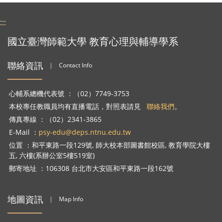
:::
國立臺灣師範大學 教育心理與輔導學系
聯絡資訊
｜
Contact Info
心輔系總機代表號 ：（02）7749-3753
本校專任教職員均有直播電話，對照表請見
聯絡我們
。
傳真專線 ：（02）2341-3865
E-Mail ：
psy-edu@deps.ntnu.edu.tw
位置 ：和平東路一段129號, 師大校本部圖書館校區, 教育學院大樓
五, 六樓(系辦公室5樓519室)
郵寄地址 ：106308 台北市大安區和平東路一段162號
地圖資訊
｜
Map Info