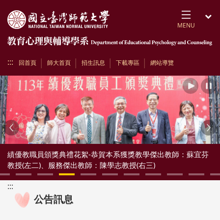
跳到頁面主要內容區
MENU
開
:::
回首頁
師大首頁
招生訊息
下載專區
網站導覽
播放
Previous
Ne
績優教職員頒獎典禮花絮-恭賀本系獲獎教學傑出教師：蘇宜芬
教授(左二)、服務傑出教師：陳學志教授(右三)
:::
公告訊息